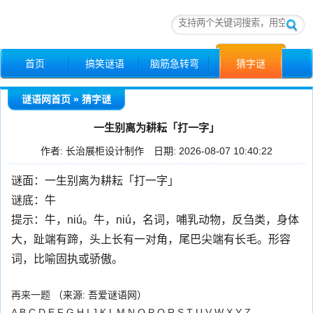
首页
搞笑谜语
脑筋急转弯
猜字谜
猜字谜
成语谜语
动物谜语
爱情谜语
猜灯谜
谜语网首页
»
猜字谜
人名谜语
地名谜语
一生别离为耕耘「打一字」
作者:
长治展柜设计制作
日期: 2026-08-07 10:40:22
谜面：一生别离为耕耘「打一字」
谜底：牛
提示：牛，niú。牛，niú，名词，哺乳动物，反刍类，身体
大，趾端有蹄，头上长有一对角，尾巴尖端有长毛。形容
词，比喻固执或骄傲。
再来一题
（
来源: 吾爱谜语网
）
A
B
C
D
E
F
G
H
I
J
K
L
M
N
O
P
Q
R
S
T
U
V
W
X
Y
Z