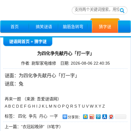
首页
搞笑谜语
脑筋急转弯
猜字谜
猜字谜
成语谜语
动物谜语
爱情谜语
猜灯谜
谜语网首页
»
猜字谜
人名谜语
地名谜语
为四化争先献丹心「打一字」
作者:
尉犁家电维修
日期: 2026-08-06 22:40:35
谜面：为四化争先献丹心「打一字」
谜底：兔
再来一题
（
来源: 吾爱谜语网
）
A
B
C
D
E
F
G
H
I
J
K
L
M
N
O
P
Q
R
S
T
U
V
W
X
Y
Z
标签：
四化
争先
丹心
一字
分享到：
上一篇：
“衣冠起晚钟”（8笔字）