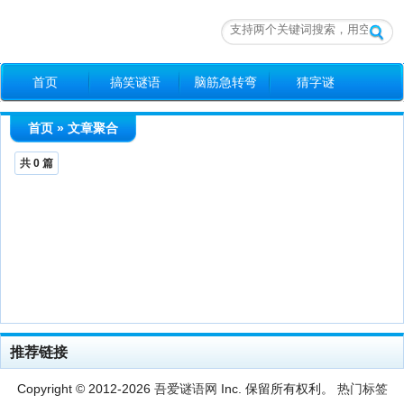
首页
搞笑谜语
脑筋急转弯
猜字谜
成语谜语
动物谜语
爱情谜语
猜灯谜
首页
»
文章聚合
人名谜语
地名谜语
共
0
篇
推荐链接
Copyright © 2012-2026
吾爱谜语网
Inc. 保留所有权利。
热门标签