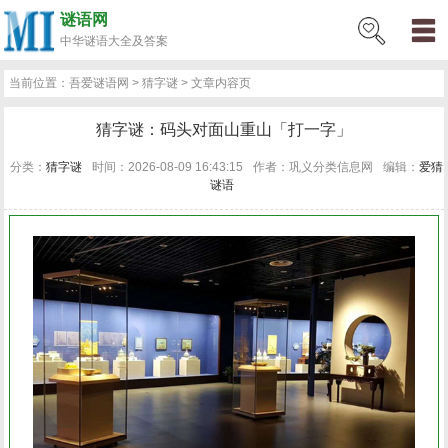
谜语网
猜
搞
脑
猜
成
动
爱
猜
人
地
词
儿
物
植
诗
俗
药
音
影
称
趣
数
带
书
谜
歇
绕
用
情
诗
情
语
好
中华
谜语大全及答案
谜
笑
筋
字
语
物
情
灯
名
名
语
童
品
物
词
语
品
乐
视
谓
味
学
格
报
语
后
口
语
书
名
话
录
词
当前位置：
吾爱谜语网
>
猜字谜
> 文章内容页
语
谜
急
谜
谜
谜
谜
谜
谜
谜
谜
谜
谜
谜
谜
谜
谜
谜
谜
谜
谜
谜
谜
谜
故
语
令
谜
大
大
大
大
好
猜字谜：码头对面山重山「打一字」
语
转
语
语
语
语
语
语
语
语
语
语
语
语
语
语
语
语
语
语
语
事
语
全
全
全
全
句
分类：
猜字谜
时间：2026-08-09 16:43:15
作者：巩义分类信息网
编辑：
爱猜
弯
谜语