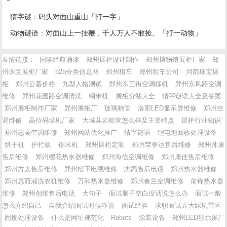
猜字谜：码头对面山重山「打一字」
动物谜语：对面山上一挂鞭，千人万人不敢捡。「打一动物」
友情链接：
国学经典诵读
郑州展柜设计制作
郑州博物馆展柜厂家
郑
州珠宝展柜厂家
b2b分类信息网
郑州租车
郑州租车公司
河南珠宝展
柜
郑州公墓价格
九型人格测试
郑州东三街空调移机
郑州东风路空调
维修
郑州花园路空调清洗
铜米机
展柜分站大全
猜字谜语大全及答案
郑州展柜制作厂家
郑州展柜厂
玻璃棉管
洛阳LED显示屏维修
郑州空
调维修
高位码垛机厂家
大城县岩棉管怎么样及主要特点
展柜行业知识
郑州志高空调维修
郑州网站优化推广
猜字谜语
锂电池回收处理设备
烘干机
护栏板
铜米机
郑州展柜定制
郑州荣事达售后维修
郑州帅康
售后维修
郑州樱花热水器维修
郑州海信空调维修
郑州康佳售后维修
郑州方太售后维修
郑州松下电视维修
志高售后电话
郑州热水器维修
郑州惠而浦洗衣机维修
万和热水器维修
郑州春兰空调维修
前锋热水器
维修
郑州创维售后电话
大句子
面试脑子空白没话说怎么办
面试一般
怎么介绍自己
自我介绍面试时候咋说
面试经验
求职面试五大踩坑雷区
固废处理设备
什么是网址规范化
Robots
涂装设备
郑州LED显示屏厂