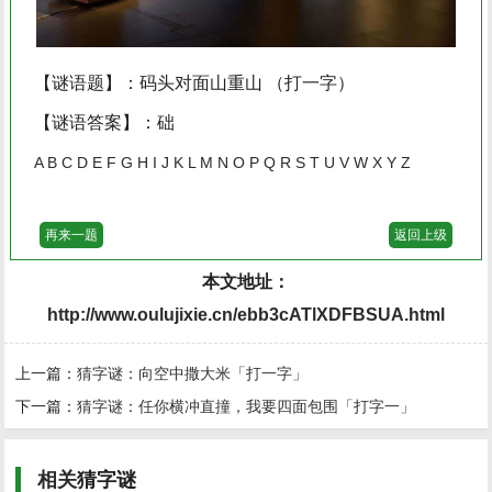
【谜语题】：码头对面山重山 （打一字）
【谜语答案】：础
A
B
C
D
E
F
G
H
I
J
K
L
M
N
O
P
Q
R
S
T
U
V
W
X
Y
Z
再来一题
返回上级
本文地址：
http://www.oulujixie.cn/ebb3cATlXDFBSUA.html
上一篇：
猜字谜：向空中撒大米「打一字」
下一篇：
猜字谜：任你横冲直撞，我要四面包围「打字一」
相关
猜字谜