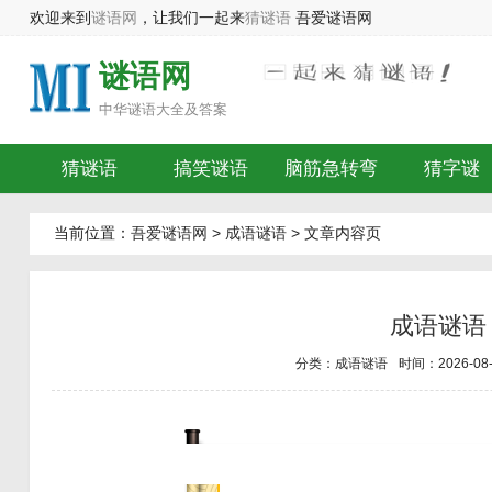
欢迎来到
谜语网
，让我们一起来
猜谜语
吾爱谜语网
谜语网
中华
谜语大全及答案
猜谜语
搞笑谜语
脑筋急转弯
猜字谜
当前位置：
吾爱谜语网
>
成语谜语
> 文章内容页
成语谜语
分类：
成语谜语
时间：2026-08-0