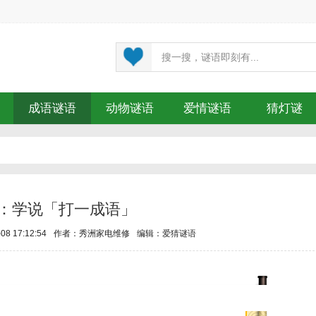
成语谜语
动物谜语
爱情谜语
猜灯谜
：学说「打一成语」
8 17:12:54
作者：秀洲家电维修
编辑：
爱猜谜语