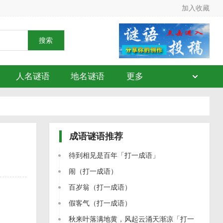
加入收藏
搜索
人名谜语
地名谜语
更多
成语谜语
推荐
待到相见是百年「打一成语」
闹（打一成语）
百岁翁（打一成语）
假客气（打一成语）
秋来叶落满地黄，风起云涌天渐凉「打一