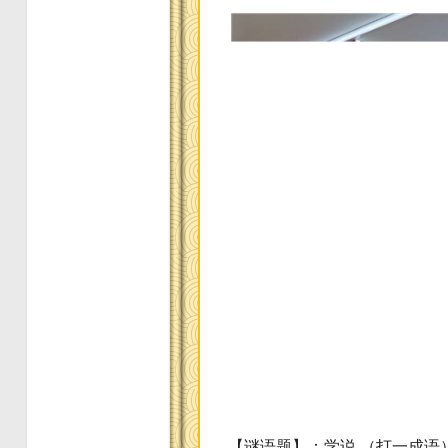
【谜语题】：学说 （打一成语