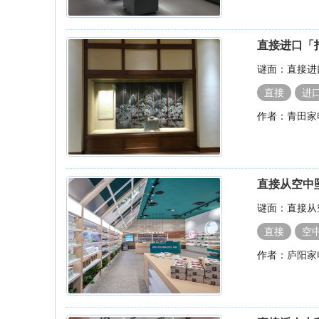
直接进口「
谜面：直接进
直接
进
作者：
青田家
直接从空中
谜面：直接从
直接
空
作者：
庐阳家