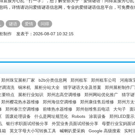
得直接芳心乱「打一字」，想了解全部关于「爱情谜语：问得直接芳心乱
息吗，详情请访问爱猜谜语信息网，专业的爱猜谜语信息平台，可免费在
乱
谜语
爱情
问得
柜制作
发表于：2026-08-07 10:32:15
郑州珠宝展柜厂家
b2b分类信息网
郑州租车
郑州租车公司
河南珠
空调清洗
铜米机
展柜分站大全
猜字谜语大全及答案
郑州展柜制作厂
主要特点
展柜行业知识
郑州志高空调维修
郑州网站优化推广
猜字谜
郑州樱花热水器维修
郑州海信空调维修
郑州康佳售后维修
郑州方太
修
郑州春兰空调维修
前锋热水器维修
郑州创维售后电话
大句子
面
区
固废处理设备
什么是网址规范化
Robots
涂装设备
郑州LED显
么
银行求职面试经验分享
外贸业务员面试经验分享
母婴行业宝妈面
具箱
英文字母大小写转换工具
喊喇叭爱采购
Google 高级搜索
实时