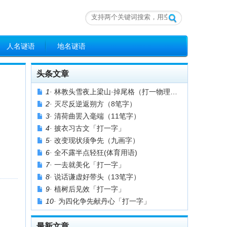
人名谜语
地名谜语
头条文章
1·
林教头雪夜上梁山·掉尾格（打一物理名词）
2·
灭尽反逆返朔方（8笔字）
3·
清荷曲罢入毫端（11笔字）
4·
披衣习古文「打一字」
5·
改变现状须争先（九画字）
6·
全不露半点轻狂(体育用语)
7·
一去就美化「打一字」
8·
说话谦虚好带头（13笔字）
9·
植树后见效「打一字」
10·
为四化争先献丹心「打一字」
最新文章