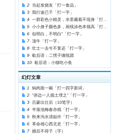
2·
当起发烧友「打一食品」
3·
我行途已千「打一字」
4·
一群彩色小精灵，水里藏着不现身「打一绘画时用的材料」
5·
小小身子颜色多，画线涂色本领高「打一文具」
6·
似明白，不明白"「打一字」
7·
顶牛「打一字」
8·
壮士一去兮不复还「打一字」
9·
歇后语：二愣子缠线团
10·
歇后语：小猫吃小鱼
幻灯文章
1·
焖肉面一碗「打一四字新词」
2·
“傍边一人掘土埋之”「打一字」
3·
吕蒙出仕后（10笔字）
4·
半落池梅春亦残「打一字」
5·
秋来沟水清如许「打一字」
6·
革命雄心西北史「打一字」
7·
婚后不得子（字）