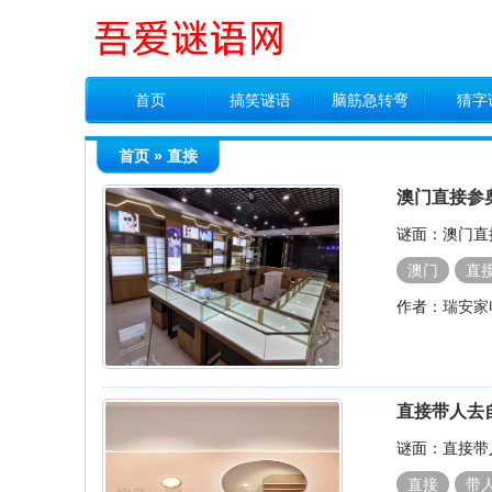
首页
搞笑谜语
脑筋急转弯
猜字
首页
» 直接
澳门直接参
谜面：澳门直
澳门
直
作者：
瑞安家
直接带人去
谜面：直接带
直接
带