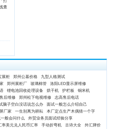
「打
线查
宝展柜
郑州公墓价格
九型人格测试
家
郑州展柜厂
玻璃棉管
洛阳LED显示屏维修
语
锂电池回收处理设备
烘干机
护栏板
铜米机
售后维修
郑州松下电视维修
志高售后电话
试脑子空白没话说怎么办
面试一般怎么介绍自己
示屏厂家
一生别离为耕耘
本厂定点生产木偶猜一个字
试一般会问什么
外贸业务员面试经验分享
汇率美元兑人民币汇率
手动折弯机
古诗大全
外汇牌价