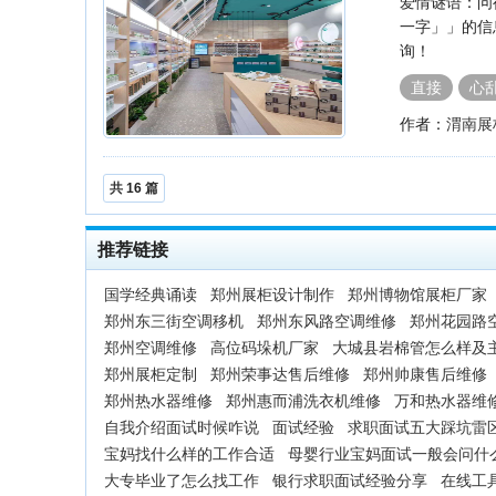
爱情谜语：问
一字」」的信
询！
直接
心
作者：
渭南展
共
16
篇
推荐链接
国学经典诵读
郑州展柜设计制作
郑州博物馆展柜厂家
郑州东三街空调移机
郑州东风路空调维修
郑州花园路
郑州空调维修
高位码垛机厂家
大城县岩棉管怎么样及
郑州展柜定制
郑州荣事达售后维修
郑州帅康售后维修
郑州热水器维修
郑州惠而浦洗衣机维修
万和热水器维
自我介绍面试时候咋说
面试经验
求职面试五大踩坑雷
宝妈找什么样的工作合适
母婴行业宝妈面试一般会问什
大专毕业了怎么找工作
银行求职面试经验分享
在线工