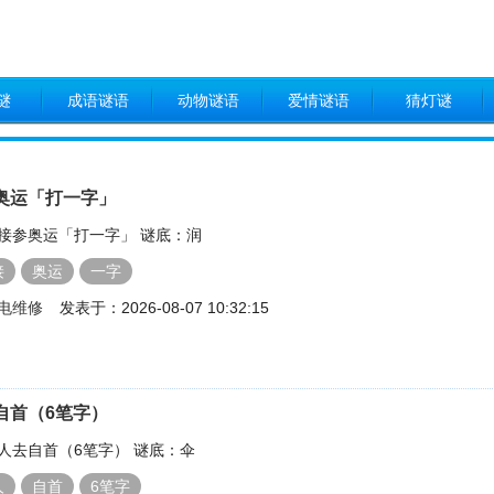
谜
成语谜语
动物谜语
爱情谜语
猜灯谜
奥运「打一字」
接参奥运「打一字」 谜底：润
接
奥运
一字
电维修
发表于：2026-08-07 10:32:15
自首（6笔字）
人去自首（6笔字） 谜底：伞
人
自首
6笔字