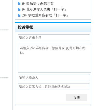
8·
歇后语：杀鸡问客
9·
花草凋零人离去「打一字」
10·
骈肋重耳应有功「打一字」
投诉举报