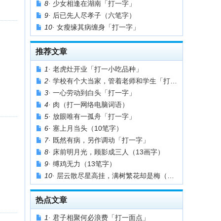
8·
少女相逢在湖南「打一字」
9·
后已先人尽孝子（六笔字）
10·
女瘦缘其病缠身「打一字」
推荐文章
1·
老虎灶开业「打一小吃品种」
2·
学校有个大当家，管着老师和学生「打一职位」
3·
一心劳动到白头「打一字」
4·
肉（打一网络电脑词语）
5·
放眼唯有一孤舟「打一字」
6·
塞上月当头（10笔字）
7·
既然有病，另作调动「打一字」
8·
床前明月光，顾影成三人（13画字）
9·
缚鸡无力（13笔字）
10·
层云散尽星高挂，满树繁花却是梅（14画字）
热点文章
1·
君子相聚何必浪费「打一面点」