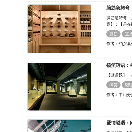
脑筋急转弯
脑筋急转弯：
案】：【是在
脑筋
直
作者：
柏乡县
搞笑谜语：
【谜语题】：
搞笑
谜
作者：
中山分
爱情谜语：